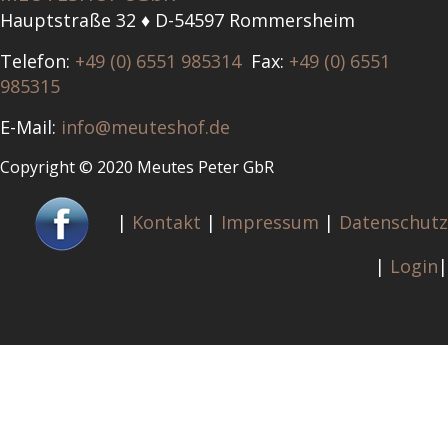
Hauptstraße 32 ♦ D-54597 Rommersheim
Telefon:
+49 (0) 6551 985314
Fax:
+49 (0) 6551
985315
E-Mail:
info@meuteshof.de
Copyright © 2020 Meutes Peter GbR
|
Kontakt
|
Impressum
|
Datenschutz
|
Login
|